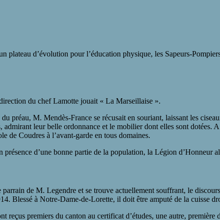
t d’un plateau d’évolution pour l’éducation physique, les Sapeurs-Pompie
irection du chef Lamotte jouait « La Marseillaise ».
 du préau, M. Mendès-France se récusait en souriant, laissant les ciseau
, admirant leur belle ordonnance et le mobilier dont elles sont dotées. A 
école de Coudres à l’avant-garde en tous domaines.
 en présence d’une bonne partie de la population, la Légion d’Honneur al
parrain de M. Legendre et se trouve actuellement souffrant, le discours d
1914. Blessé à Notre-Dame-de-Lorette, il doit être amputé de la cuisse dr
ont reçus premiers du canton au certificat d’études, une autre, première