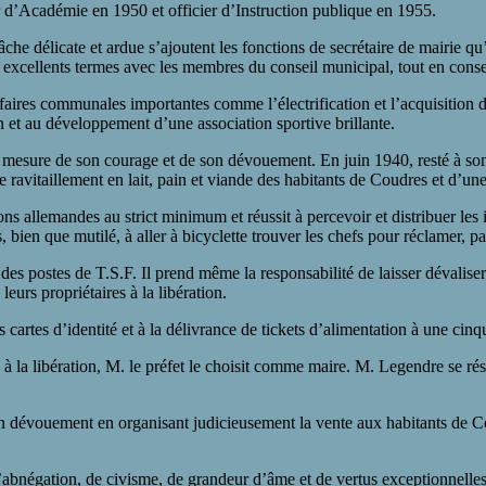
r d’Académie en 1950 et officier d’Instruction publique en 1955.
he délicate et ardue s’ajoutent les fonctions de secrétaire de mairie qu’i
 en excellents termes avec les membres du conseil municipal, tout en conse
ffaires communales importantes comme l’électrification et l’acquisition di
 et au développement d’une association sportive brillante.
mesure de son courage et de son dévouement. En juin 1940, resté à son p
 le ravitaillement en lait, pain et viande des habitants de Coudres et d’un
tions allemandes au strict minimum et réussit à percevoir et distribuer l
as, bien que mutilé, à aller à bicyclette trouver les chefs pour réclamer
t des postes de T.S.F. Il prend même la responsabilité de laisser dévalis
leurs propriétaires à la libération.
 cartes d’identité et à la délivrance de tickets d’alimentation à une cinqu
et, à la libération, M. le préfet le choisit comme maire. M. Legendre se ré
n dévouement en organisant judicieusement la vente aux habitants de C
d’abnégation, de civisme, de grandeur d’âme et de vertus exceptionnelles