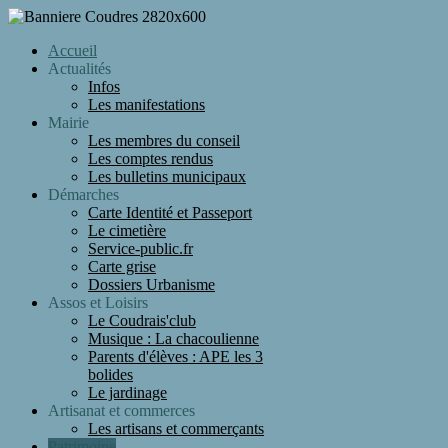
Accueil
Actualités
Infos
Les manifestations
Mairie
Les membres du conseil
Les comptes rendus
Les bulletins municipaux
Démarches
Carte Identité et Passeport
Le cimetière
Service-public.fr
Carte grise
Dossiers Urbanisme
Assos et Loisirs
Le Coudrais'club
Musique : La chacoulienne
Parents d'élèves : APE les 3
bolides
Le jardinage
Artisanat et commerces
Les artisans et commerçants
Patrimoine