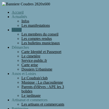
Accueil
Actualités
Infos
Les manifestations
Mairie
Les membres du conseil
Les comptes rendus
Les bulletins municipaux
Démarches
Carte Identité et Passeport
Le cimetière
Service-public.fr
Carte grise
Dossiers Urbanisme
Assos et Loisirs
Le Coudrais'club
Musique : La chacoulienne
Parents d'élèves : APE les 3
bolides
Le jardinage
Artisanat et commerces
Les artisans et commerçants
Patrimoine