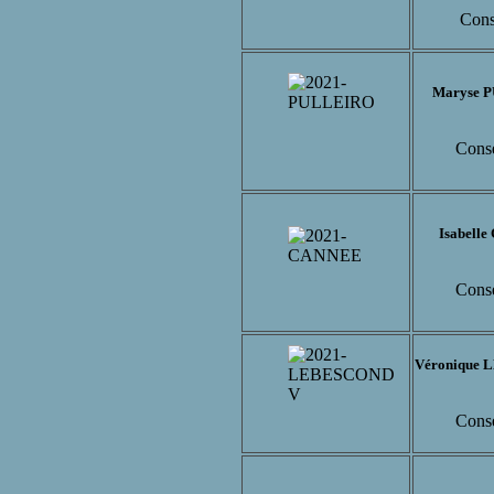
Cons
Maryse 
Conse
Isabell
Conse
Véronique
Conse