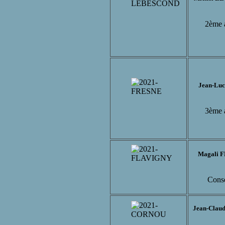
2ème 
Jean-Lu
3ème 
Magali 
Conse
Jean-Cla