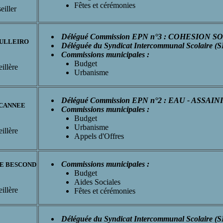
Fêtes et cérémonies
eiller
Délégué Commission EPN n°3 : COHESION S
PULLEIRO
Déléguée du Syndicat Intercommunal Scolaire (S
Commissions municipales :
Budget
illère
Urbanisme
Délégué Commission EPN n°2 : EAU - ASSA
e CANNEE
Commissions municipales :
Budget
Urbanisme
illère
Appels d'Offres
Commissions municipales :
 LE BESCOND
Budget
Aides Sociales
illère
Fêtes et cérémonies
Déléguée du Syndicat Intercommunal Scolaire (S