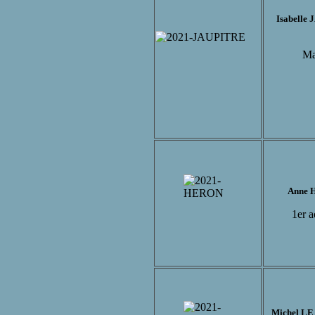
Isabelle
Ma
Anne
1er a
Michel L