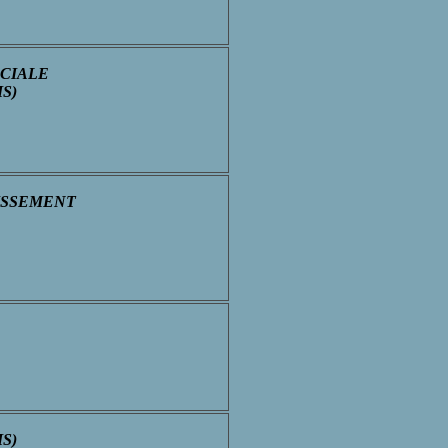
OCIALE
IS)
INISSEMENT
IS)