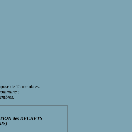
ompose de 15 membres.
 commune :
membres.
ESTION des DECHETS
SIS)