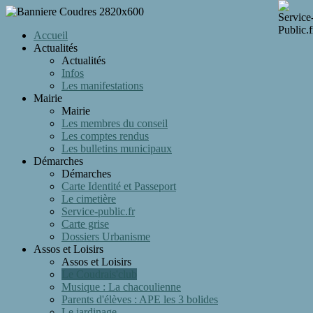
Accueil
Actualités
Actualités
Infos
Les manifestations
Mairie
Mairie
Les membres du conseil
Les comptes rendus
Les bulletins municipaux
Démarches
Démarches
Carte Identité et Passeport
Le cimetière
Service-public.fr
Carte grise
Dossiers Urbanisme
Assos et Loisirs
Assos et Loisirs
Le Coudrais'club
Musique : La chacoulienne
Parents d'élèves : APE les 3 bolides
Le jardinage