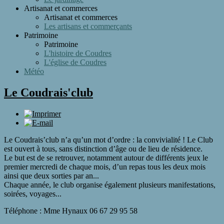
Artisanat et commerces
Artisanat et commerces
Les artisans et commerçants
Patrimoine
Patrimoine
L'histoire de Coudres
L'église de Coudres
Météo
Le Coudrais'club
Le
Coudrais’club
n’a
qu’un
mot
d’ordre
:
la
convivialité !
Le
Club
est
ouvert à
tous,
sans
distinction
d’âge
ou
de
lieu
de
résidence
.
Le
but
est
de
se
retrouver,
notamment
autour
de
différents
jeux
le
premier
mercredi
de
chaque
mois,
d’un
repas
tous
les
deux
mois
ainsi
que
deux
sorties
par
an
...
Chaque
année,
le
club
organise
également
plusieurs
manifestations,
soirées,
voyages
...
Téléphone : Mme Hynaux 06 67 29 95 58