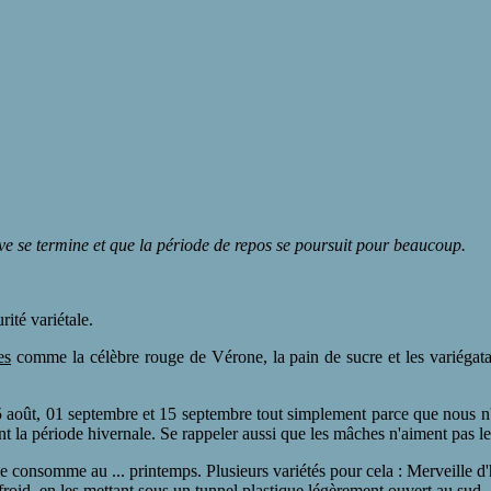
ive se termine et que la période de repos se poursuit pour beaucoup.
rité variétale.
es
comme la célèbre rouge de Vérone, la pain de sucre et les variégata 
5 août, 01 septembre et 15 septembre tout simplement parce que nous n'a
t la période hivernale. Se rappeler aussi que les mâches n'aiment pas le s
 se consomme au ... printemps. Plusieurs variétés pour cela : Merveille d'h
u froid, en les mettant sous un tunnel plastique légèrement ouvert au sud.