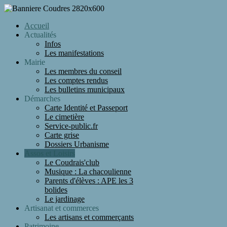
Accueil
Actualités
Infos
Les manifestations
Mairie
Les membres du conseil
Les comptes rendus
Les bulletins municipaux
Démarches
Carte Identité et Passeport
Le cimetière
Service-public.fr
Carte grise
Dossiers Urbanisme
Assos et Loisirs
Le Coudrais'club
Musique : La chacoulienne
Parents d'élèves : APE les 3
bolides
Le jardinage
Artisanat et commerces
Les artisans et commerçants
Patrimoine