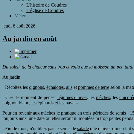
L'histoire de Coudres
L'église de Coudres
Météo
jeudi 6 août 2026
Au jardin en août
Du soleil, de la chaleur sans trop et voilà que la moisson un peu tard
Au jardin
- Récoltez les
oignons
,
échalotes
,
ails
et
pommes de terre
selon la matu
- C'est le moment de penser
légumes d'hiver
, les
mâches
, les
chicoré
l'
oignon blanc
, les
épinards
et les
navets
.
Pour en revenir aux
mâches
je pratique en trois périodes de semis : 1
toujours ainsi une date ou elles seront ni montées ni trop petites pendan
- Fin de mois, n'oubliez pas le semis de
salade
dite d'hiver qui en fait
la trop forte humidité pendant l'hiver, elles résistent d'autant mieux a