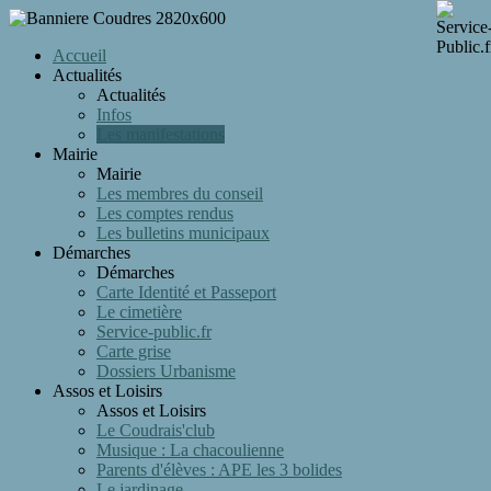
Accueil
Actualités
Actualités
Infos
Les manifestations
Mairie
Mairie
Les membres du conseil
Les comptes rendus
Les bulletins municipaux
Démarches
Démarches
Carte Identité et Passeport
Le cimetière
Service-public.fr
Carte grise
Dossiers Urbanisme
Assos et Loisirs
Assos et Loisirs
Le Coudrais'club
Musique : La chacoulienne
Parents d'élèves : APE les 3 bolides
Le jardinage